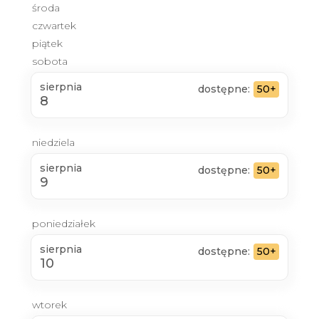
środa
czwartek
piątek
sobota
sierpnia
dostępne:
50+
8
niedziela
sierpnia
dostępne:
50+
9
poniedziałek
sierpnia
dostępne:
50+
10
wtorek